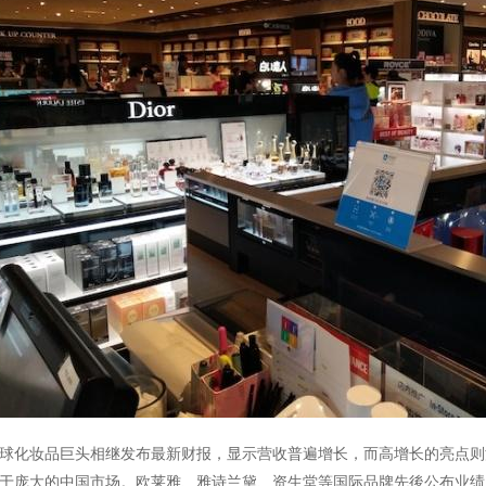
球化妆品巨头相继发布最新财报，显示营收普遍增长，而高增长的亮点则
于庞大的中国市场。欧莱雅、雅诗兰黛、资生堂等国际品牌先後公布业绩