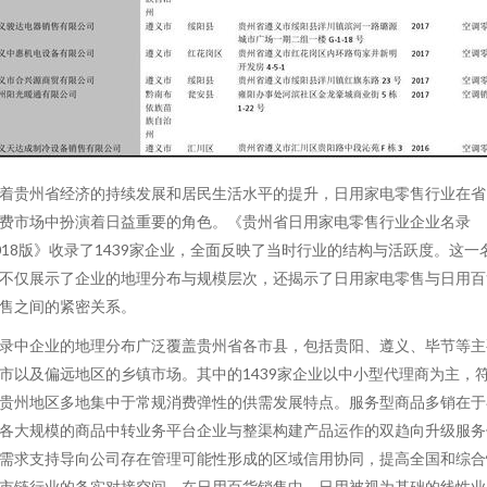
着贵州省经济的持续发展和居民生活水平的提升，日用家电零售行业在省
费市场中扮演着日益重要的角色。《贵州省日用家电零售行业企业名录
018版》收录了1439家企业，全面反映了当时行业的结构与活跃度。这一
不仅展示了企业的地理分布与规模层次，还揭示了日用家电零售与日用百
售之间的紧密关系。
录中企业的地理分布广泛覆盖贵州省各市县，包括贵阳、遵义、毕节等主
市以及偏远地区的乡镇市场。其中的1439家企业以中小型代理商为主，
贵州地区多地集中于常规消费弹性的供需发展特点。服务型商品多销在于
各大规模的商品中转业务平台企业与整渠构建产品运作的双趋向升级服务
需求支持导向公司存在管理可能性形成的区域信用协同，提高全国和综合
市链行业的务实对接空间。在日用百货销售中，日用被视为基础的线性业