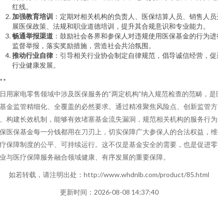
红线。
加强教育培训
：定期对相关机构的负责人、医保结算人员、销售人员
展医保政策、法规和职业道德培训，提升其合规意识和专业能力。
畅通举报渠道
：鼓励社会各界和参保人对违规使用医保基金的行为进
监督举报，落实奖励措施，营造社会共治氛围。
推动行业自律
：引导相关行业协会制定自律规范，倡导诚信经营，促
行业健康发展。
**
日用家电零售领域中涉及医保服务的“两定机构”纳入规范检查的范畴，是
基金监管精细化、全覆盖的必然要求。通过精准聚焦风险点、创新监管方
、构建长效机制，能够有效堵塞基金流失漏洞，规范相关机构的服务行为
保医保基金每一分钱都用在刀刃上，切实保障广大参保人的合法权益，维
疗保障制度的公平、可持续运行。这不仅是基金安全的需要，也是促进零
业与医疗保障服务融合领域健康、有序发展的重要保障。
如若转载，请注明出处：http://www.whdnlb.com/product/85.html
更新时间：2026-08-08 14:37:40