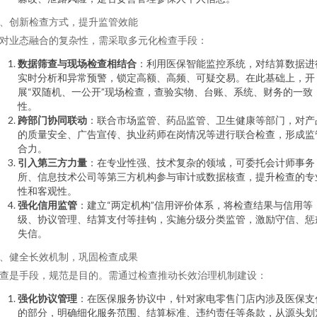
、创新检查方式，提升监管效能
对业态融合的复杂性，需采取多元化检查手段：
数据筛查与现场检查相结合
：利用医保智能监控系统，对结算数据进
实时分析和异常预警，锁定高额、高频、可疑交易。在此基础上，开
展“双随机、一公开”现场检查，查验实物、台账、系统、财务的一致
性。
跨部门协同联动
：联合市场监管、药品监管、卫生健康等部门，对产
的质量安全、广告宣传、执业药师在岗情况等进行联合检查，形成监
合力。
引入第三方力量
：在专业性强、技术复杂的领域，可委托会计师事务
所、信息技术公司等第三方机构参与审计或数据核查，提升检查的专
性和客观性。
强化信用监管
：建立“两定机构”信用评价体系，将检查结果与信用等
级、协议管理、结算支付等挂钩，实施分级分类监管，激励守信、惩
失信。
、健全长效机制，巩固检查成果
查是手段，规范是目的。需通过检查推动长效治理机制建设：
强化协议管理
：在医保服务协议中，针对家电零售门店内涉及医保支
的部分，明确细化服务范围、结算标准、违约责任等条款，从源头划