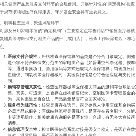
相关健康产品及服务支付环节的合规使用。开展针对性的“两定机构”检查
于规范该领域医疗保障服务、守护基金安全具有重要意义。
、明确检查重点，聚焦风险环节
对涉及日用家电零售的“两定机构”（主要指定点零售药店中销售医疗器械
复辅具等与医保支付相关产品的部门或门店），检查工作应聚焦以下核心
点：
医保支付合规性
：严格核查医保结算的品类是否符合目录规定。例如
是否将不符合医保支付范围的家电类产品（如普通空气净化器、按摩
等）通过串换项目、套用编码等方式违规纳入医保结算；销售血压计
血糖仪、制氧机等医疗器械时，其医保报销是否符合适应症与支付限
制。
购销存管理真实性
：检查医疗器械等医保相关商品的进销存台账是否
整、真实、可追溯。是否存在虚构销售记录、空刷医保卡套取基金的
为；采购渠道是否合法，产品质量是否符合国家标准。
服务行为规范性
：核查是否存在诱导、误导参保人使用医保基金购买
必需产品或服务；医保结算流程是否规范，是否存在冒名刷卡、分解
卡等违规操作；相关健康咨询服务是否专业、合规，有无夸大宣传误
消费。
信息管理安全性
：检查医保信息系统对接是否安全稳定，是否存在数
篡改、泄露风险；是否妥善管理参保人个人信息。